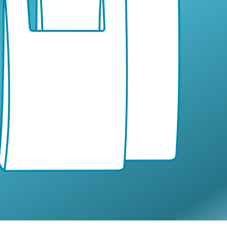
×
Для расчета цены
укажите ваше имя и
телефон, и нажмите на
кнопку "Отправить!"
Нажимая на кнопку "
Отправить!
", я даю свое
огласие на обработку моих персональных
анных и принимаю
условия соглашения