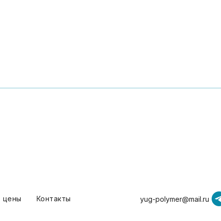
т цены
Контакты
yug-polymer@mail.ru