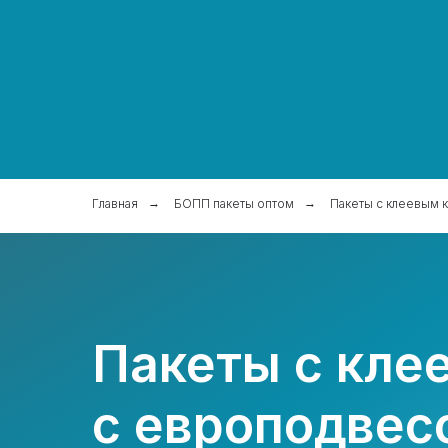
Главная
→
БОПП пакеты оптом
→
Пакеты с клеевым 
Пакеты с кле
с европодвес