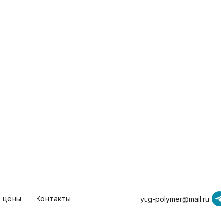
т цены
Контакты
yug-polymer@mail.ru