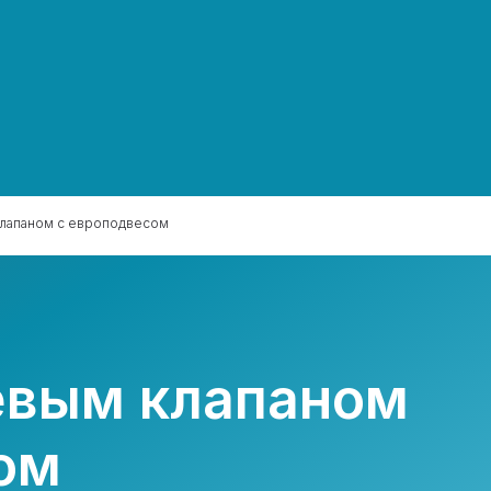
клапаном с европодвесом
евым клапаном
ом